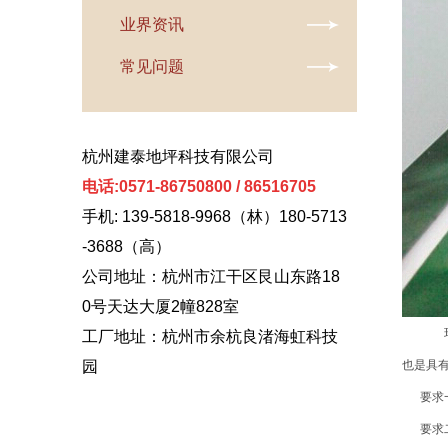
业界资讯
常见问题
杭州建泰地坪科技有限公司
电话:0571-86750800 / 86516705
手机: 139-5818-9968（林）180-5713
-3688（高）
公司地址：杭州市江干区艮山东路18
0号天达大厦2幢828室
环
工厂地址：杭州市余杭良渚海虹科技
园
也是具
要求一
要求二