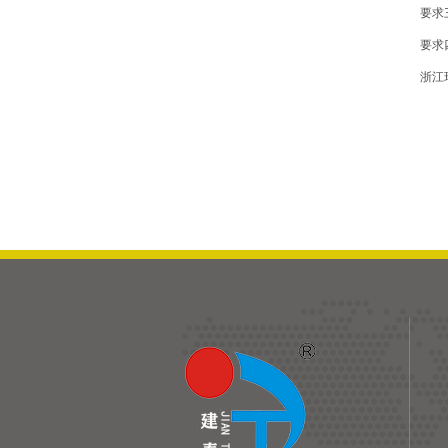
要求三：
要求四
浙江环