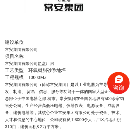
建设单位：
常安集团有限公司
项目名称：
常安集团有限公司盐盘厂房
工艺类型：环氧树脂砂浆地坪
工程规模：10000M2
常安集团有限公司（简称常安集团）是以工业电器为主导，集研
发、制造、 贸易、信息、服务等功能于一体的国家大型企业集团。
总部位于中国电器之都-柳市。常安集团在全国各地设有500余家销
售分公司。生产经营高低压电器、仪器仪表、电源设备、成套设
备、建筑电器等，其核心企业常安集团有限公司处于资金、技术、
人才和信息的中心地位，公司现有员工6000余人，厂区占地面积
310亩，建筑面积8.2万平方米，